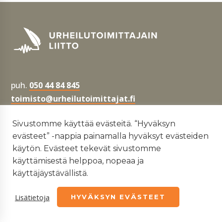
puh.
050 44 84 845
toimisto@urheilutoimittajat.fi
Paavo Nurmen tie 1
Sivustomme käyttää evästeitä. “Hyväksyn
00250 Helsinki, Suomi, Finland
evästeet” -nappia painamalla hyväksyt evästeiden
käytön. Evästeet tekevät sivustomme
Tietosuojaseloste
käyttämisestä helppoa, nopeaa ja
käyttäjäystävällistä.
Yhdenvertaisuus- ja tasa-arvosuunnitelma
Lisätietoja
HYVÄKSYN EVÄSTEET