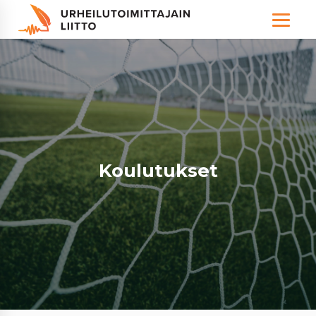
Hallitus
Koulutukset
Valiokunnat
Paikalliskerhot
Säännöt
Urheilujournalismin palkitut
Koulutukset