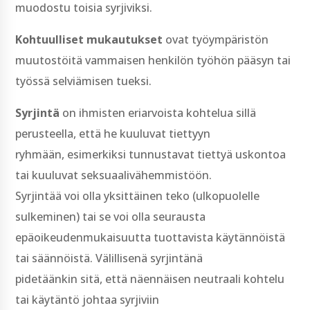
muodostu toisia syrjiviksi.
Kohtuulliset mukautukset
ovat työympäristön
muutostöitä vammaisen henkilön työhön pääsyn tai
työssä selviämisen tueksi.
Syrjintä
on ihmisten eriarvoista kohtelua sillä
perusteella, että he kuuluvat tiettyyn
ryhmään, esimerkiksi tunnustavat tiettyä uskontoa
tai kuuluvat seksuaalivähemmistöön.
Syrjintää voi olla yksittäinen teko (ulkopuolelle
sulkeminen) tai se voi olla seurausta
epäoikeudenmukaisuutta tuottavista käytännöistä
tai säännöistä. Välillisenä syrjintänä
pidetäänkin sitä, että näennäisen neutraali kohtelu
tai käytäntö johtaa syrjiviin