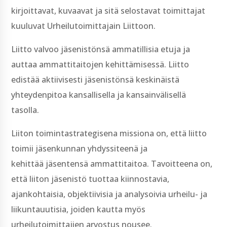
kirjoittavat, kuvaavat ja sitä selostavat toimittajat
kuuluvat Urheilutoimittajain Liittoon.
Liitto valvoo jäsenistönsä ammatillisia etuja ja
auttaa ammattitaitojen kehittämisessä. Liitto
edistää aktiivisesti jäsenistönsä keskinäistä
yhteydenpitoa kansallisella ja kansainvälisellä
tasolla.
Liiton toimintastrategisena missiona on, että liitto
toimii jäsenkunnan yhdyssiteenä ja
kehittää jäsentensä ammattitaitoa. Tavoitteena on,
että liiton jäsenistö tuottaa kiinnostavia,
ajankohtaisia, objektiivisia ja analysoivia urheilu-­ ja
liikuntauutisia, joiden kautta myös
urheilutoimittajien arvostus nousee.