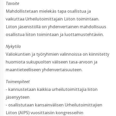
Tavoite
Mahdollistetaan mielekäs tapa osallistua ja
vaikuttaa Urheilutoimittajain Liiton toimintaan.
Liiton jäsenistöllä on yhdenvertainen mahdollisuus
osallistua liiton toimintaan ja luottamustehtäviin.
Nykytila
Valiokuntien ja työryhmien valinnoissa on kiinnitetty
huomiota sukupuolten väliseen tasa-­arvoon ja
maantieteelliseen yhdenvertaisuuteen.
Toimenpiteet
-­ kannustetaan kaikkia urheilutoimittajia liiton
jäsenyyteen
-­ osallistutaan kansainvälisen Urheilutoimittajien
Liiton (AIPS) vuosittaisiin kongresseihin