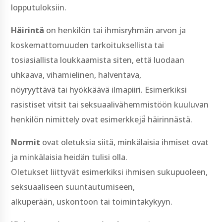
lopputuloksiin.
Häirintä
on henkilön tai ihmisryhmän arvon ja
koskemattomuuden tarkoituksellista tai
tosiasiallista loukkaamista siten, että luodaan
uhkaava, vihamielinen, halventava,
nöyryyttävä tai hyökkäävä ilmapiiri. Esimerkiksi
rasistiset vitsit tai seksuaalivähemmistöön kuuluvan
henkilön nimittely ovat esimerkkejä̈ häirinnästä.
Normit
ovat oletuksia siitä, minkälaisia ihmiset ovat
ja minkälaisia heidän tulisi olla.
Oletukset liittyvät esimerkiksi ihmisen sukupuoleen,
seksuaaliseen suuntautumiseen,
alkuperään, uskontoon tai toimintakykyyn.