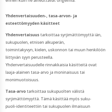
ennen kuin ne aiheuttavat ongelmia.
Yhdenvertaisuuden-­, tasa-­arvon-­ ja
esteettömyyden käsitteet
Yhdenvertaisuus
tarkoittaa syrjimättömyyttä iän,
sukupuolen, etnisen alkuperän,
toimintakyvyn, kielen, uskonnon tai muun henkilöön
liittyvän syyn perusteella.
Yhdenvertaisuudelle rinnakkaisia käsitteitä ovat
laaja-­alainen tasa-­arvo ja moninaisuus tai
monimuotoisuus.
Tasa-­arvo
tarkoittaa sukupuolten välistä
syrjimättömyyttä. Tämä käsittää myös suku-­
puoli-­identiteettiin tai sukupuolen ilmaisuun