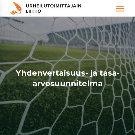
Hallitus
Yhdenvertaisuus- ja tasa-
Valiokunnat
arvosuunnitelma
Paikalliskerhot
Säännöt
Urheilujournalismin palkitut
Koulutukset