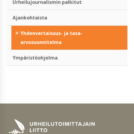
Urheilujournalismin palkitut
Ajankohtaista
Yhdenvertaisuus- ja tasa-
arvosuunnitelma
Ympäristöohjelma