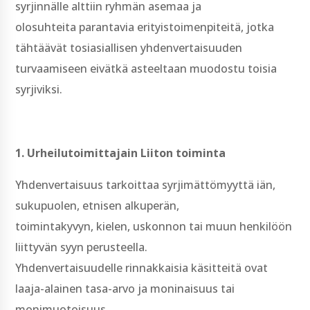
syrjinnälle alttiin ryhmän asemaa ja
olosuhteita parantavia erityistoimenpiteitä, jotka
tähtäävät tosiasiallisen yhdenvertaisuuden
turvaamiseen eivätkä asteeltaan muodostu toisia
syrjiviksi.
1. Urheilutoimittajain Liiton toiminta
Yhdenvertaisuus tarkoittaa syrjimättömyyttä iän,
sukupuolen, etnisen alkuperän,
toimintakyvyn, kielen, uskonnon tai muun henkilöön
liittyvän syyn perusteella.
Yhdenvertaisuudelle rinnakkaisia käsitteitä ovat
laaja-­alainen tasa-­arvo ja moninaisuus tai
monimuotoisuus.