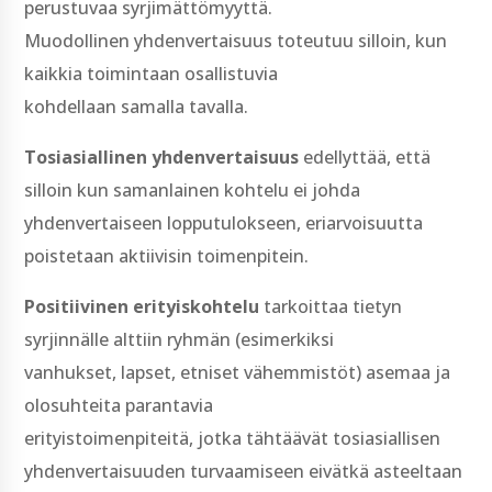
perustuvaa syrjimättömyyttä.
Muodollinen yhdenvertaisuus toteutuu silloin, kun
kaikkia toimintaan osallistuvia
kohdellaan samalla tavalla.
Tosiasiallinen yhdenvertaisuus
edellyttää, että
silloin kun samanlainen kohtelu ei johda
yhdenvertaiseen lopputulokseen, eriarvoisuutta
poistetaan aktiivisin toimenpitein.
Positiivinen erityiskohtelu
tarkoittaa tietyn
syrjinnälle alttiin ryhmän (esimerkiksi
vanhukset, lapset, etniset vähemmistöt) asemaa ja
olosuhteita parantavia
erityistoimenpiteitä, jotka tähtäävät tosiasiallisen
yhdenvertaisuuden turvaamiseen eivätkä asteeltaan