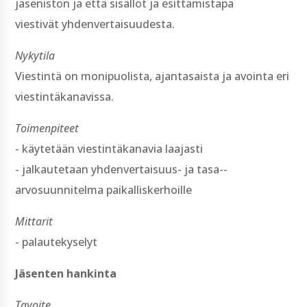
jäsenistön ja että sisällöt ja esittämistapa
viestivät yhdenvertaisuudesta.
Nykytila
Viestintä on monipuolista, ajantasaista ja avointa eri
viestintäkanavissa.
Toimenpiteet
-­ käytetään viestintäkanavia laajasti
-­ jalkautetaan yhdenvertaisuus-­ ja tasa-­
arvosuunnitelma paikalliskerhoille
Mittarit
-­ palautekyselyt
Jäsenten hankinta
Tavoite