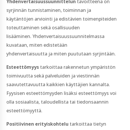
Yhdenvertaisuussuunnittelun
tavoitteena on
syrjinnän tunnistaminen, toiminnan ja
käytäntöjen arviointi ja edistävien toimenpiteiden
toteuttaminen sekä osallisuuden
lisääminen. Yhdenvertaisuussuunnitelmassa
kuvataan, miten edistetään
yhdenvertaisuutta ja miten puututaan syrjintään.
Esteettömyys
tarkoittaa rakennetun ympäristön
toimivuutta sekä palveluiden ja viestinnän
saavutettavuutta kaikkien käyttäjien kannalta.
Fyysisen esteettömyyden lisäksi esteettömyys voi
olla sosiaalista, taloudellista tai tiedonsaannin
esteettömyyttä.
Positiivinen erityiskohtelu
tarkoittaa tietyn