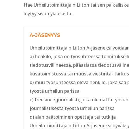
Hae Urheilutoimittajain Liiton tai sen paikallis
löytyy sivun yläosasta.
A-JÄSENYYS
Urheilutoimittajain Liiton A-jäseneksi voida
a) henkilö, joka on työsuhteessa toimituksell
tiedotusvälineessä, pääasiassa tiedotusvälineit
kuvatoimistossa tai muussa viestintä- tai kus
b) muu työsuhteessa oleva henkilö, joka saa 
työstä urheilun parissa
c) freelance-journalisti, joka olematta työsu
journalistisesta työstä urheilun parissa
d) alan päätoiminen opettaja tai tutkija
Urheilutoimittajain Liiton A-jäseneksi hyväk