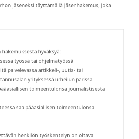
kerhon jäseneksi täyttämällä jäsenhakemus, joka
an hakemuksesta hyväksyä:
isessa työssä tai ohjelmatyössä
ä palvelevassa artikkeli-, uutis- tai
tannusalan yrityksessä urheilun parissa
pääasiallisen toimeentulonsa journalistisesta
hteessa saa pääasiallisen toimeentulonsa
syttävän henkilön työskentelyn on oltava