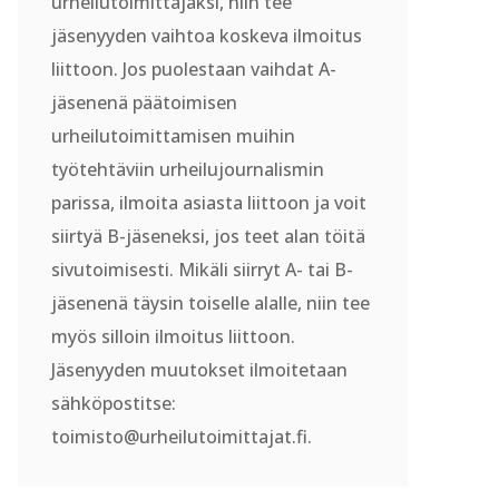
urheilutoimittajaksi, niin tee
jäsenyyden vaihtoa koskeva ilmoitus
liittoon. Jos puolestaan vaihdat A-
jäsenenä päätoimisen
urheilutoimittamisen muihin
työtehtäviin urheilujournalismin
parissa, ilmoita asiasta liittoon ja voit
siirtyä B-jäseneksi, jos teet alan töitä
sivutoimisesti. Mikäli siirryt A- tai B-
jäsenenä täysin toiselle alalle, niin tee
myös silloin ilmoitus liittoon.
Jäsenyyden muutokset ilmoitetaan
sähköpostitse:
toimisto@urheilutoimittajat.fi.