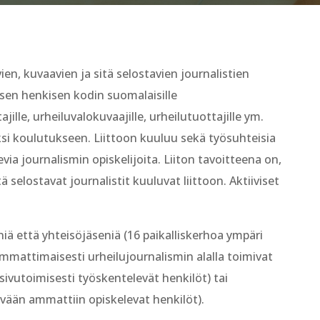
vien, kuvaavien ja sitä selostavien journalistien
eisen henkisen kodin suomalaisille
ajille, urheiluvalokuvaajille, urheilutuottajille ym.
ksi koulutukseen. Liittoon kuuluu sekä työsuhteisia
evia journalismin opiskelijoita. Liiton tavoitteena on,
tä selostavat journalistit kuuluvat liittoon. Aktiiviset
niä että yhteisöjäseniä (16 paikalliskerhoa ympäri
ammattimaisesti urheilujournalismin alalla toimivat
 sivutoimisesti työskentelevät henkilöt) tai
ttyvään ammattiin opiskelevat henkilöt).