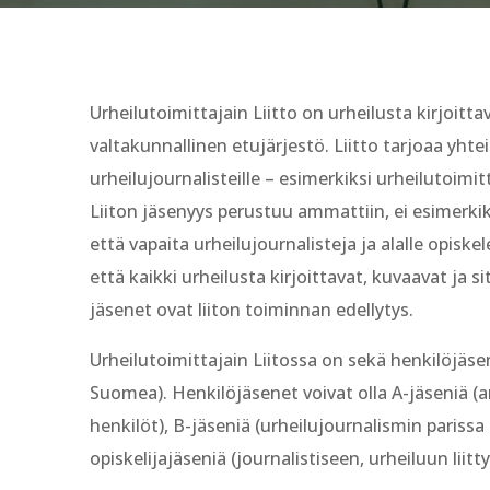
Urheilutoimittajain Liitto on urheilusta kirjoitta
valtakunnallinen etujärjestö. Liitto tarjoaa yht
urheilujournalisteille – esimerkiksi urheilutoimitt
Liiton jäsenyys perustuu ammattiin, ei esimerki
että vapaita urheilujournalisteja ja alalle opiskel
että kaikki urheilusta kirjoittavat, kuvaavat ja si
jäsenet ovat liiton toiminnan edellytys.
Urheilutoimittajain Liitossa on sekä henkilöjäse
Suomea). Henkilöjäsenet voivat olla A-jäseniä (
henkilöt), B-jäseniä (urheilujournalismin parissa
opiskelijajäseniä (journalistiseen, urheiluun lii