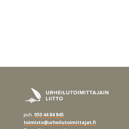
puh.
050 44 84 845
toimisto@urheilutoimittajat.fi