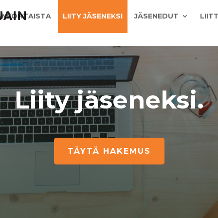
ANKOHTAISTA
LIITY JÄSENEKSI
JÄSENEDUT
LIIT
Liity jäseneksi.
TÄYTÄ HAKEMUS