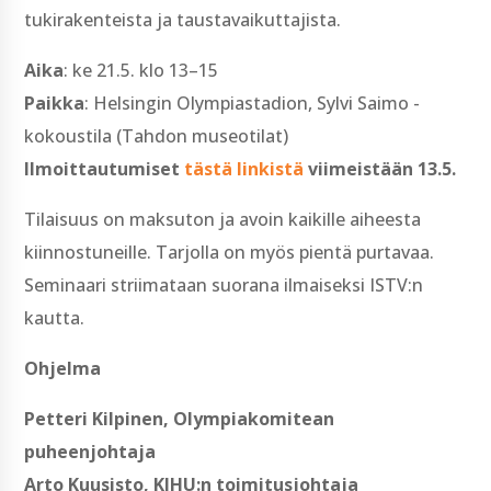
tukirakenteista ja taustavaikuttajista.
Aika
: ke 21.5. klo 13–15
Paikka
: Helsingin Olympiastadion, Sylvi Saimo -
kokoustila (Tahdon museotilat)
Ilmoittautumiset
tästä linkistä
viimeistään 13.5.
Tilaisuus on maksuton ja avoin kaikille aiheesta
kiinnostuneille. Tarjolla on myös pientä purtavaa.
Seminaari striimataan suorana ilmaiseksi ISTV:n
kautta.
Ohjelma
Petteri Kilpinen, Olympiakomitean
puheenjohtaja
Arto Kuusisto, KIHU:n toimitusjohtaja