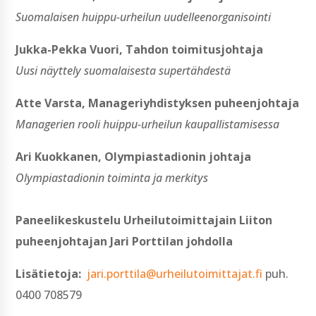
Suomalaisen huippu-urheilun uudelleenorganisointi
Jukka-Pekka Vuori, Tahdon toimitusjohtaja
Uusi näyttely suomalaisesta supertähdestä
Atte Varsta, Manageriyhdistyksen puheenjohtaja
Managerien rooli huippu-urheilun kaupallistamisessa
Ari Kuokkanen, Olympiastadionin johtaja
Olympiastadionin toiminta ja merkitys
Paneelikeskustelu Urheilutoimittajain Liiton
puheenjohtajan Jari Porttilan johdolla
Lisätietoja:
jari.porttila@urheilutoimittajat.fi
puh.
0400 708579