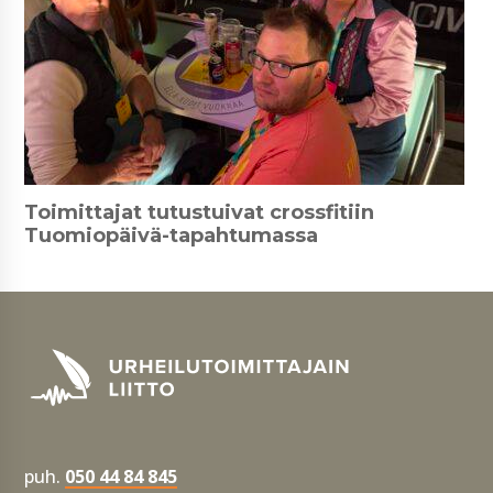
Toimittajat tutustuivat crossfitiin
Tuomiopäivä-tapahtumassa
puh.
050 44 84 845