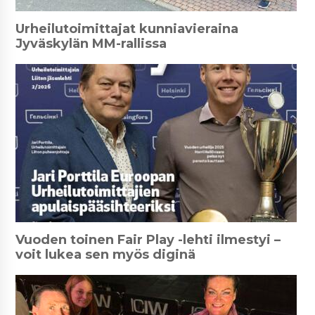
Urheilutoimittajat kunniavieraina
Jyväskylän MM-rallissa
Vuoden toinen Fair Play -lehti ilmestyi –
voit lukea sen myös diginä