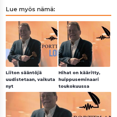
Lue myös nämä:
Liiton sääntöjä
Hihat on kääritty,
uudistetaan, vaikuta
huippuseminaari
nyt
toukokuussa