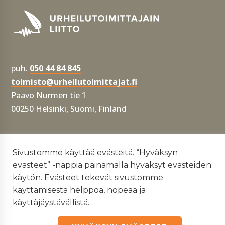
puh.
050 44 84 845
toimisto@urheilutoimittajat.fi
Paavo Nurmen tie 1
00250 Helsinki, Suomi, Finland
Tietosuojaseloste
Sivustomme käyttää evästeitä. “Hyväksyn
evästeet” -nappia painamalla hyväksyt evästeiden
Yhdenvertaisuus- ja tasa-arvosuunnitelma
käytön. Evästeet tekevät sivustomme
käyttämisestä helppoa, nopeaa ja
käyttäjäystävällistä.