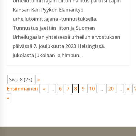
Urheilutoimittajain Liiton hallitus palkitsi Lapin
Kansan Kari Pyykön Elämäntyö
urheilutoimittajana -tunnustuksella.
Tunnustus jaettiin liiton ja Suomen
Urheilugaalan yhteisessä urheilun arvostuksen
päivässä 7. joulukuuta 2023 Helsingissä.
Jukolasta Jukolaan ja himpun...
Sivu 8 (23)
«
Ensimmäinen
«
...
6
7
8
9
10
...
20
...
»
»