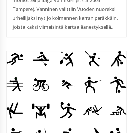
moniottelija Saga Vannisen (s. 4.5.2003
Tampere). Vanninen valittiin Vuoden nuoreksi
urheilijaksi nyt jo kolmannen kerran peräkkäin,
joista kaksi viimeisintä kertaa äänestyksellä...