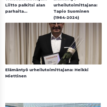
Liitto palkitsi alan
urheilutoimittajana:
parhaita…
Tapio Suominen
(1964-2024)
Elämäntyö urheilutoimittajana: Heikki
Miettinen