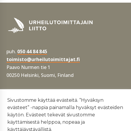
puh.
050 44 84 845
toimisto@urheilutoimittajat.fi
Paavo Nurmen tie 1
00250 Helsinki, Suomi, Finland
Tietosuojaseloste
Sivustomme käyttää evästeitä. “Hyväksyn
evästeet” -nappia painamalla hyväksyt evästeiden
Yhdenvertaisuus- ja tasa-arvosuunnitelma
käytön. Evästeet tekevät sivustomme
käyttämisestä helppoa, nopeaa ja
käyttäjäystävällistä.