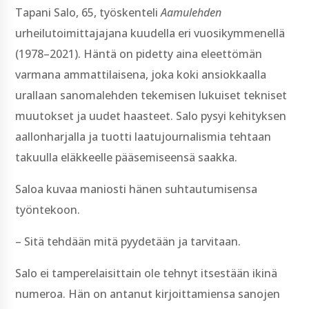
Tapani Salo, 65, työskenteli
Aamulehden
urheilutoimittajajana kuudella eri vuosikymmenellä
(1978–2021). Häntä on pidetty aina eleettömän
varmana ammattilaisena, joka koki ansiokkaalla
urallaan sanomalehden tekemisen lukuiset tekniset
muutokset ja uudet haasteet. Salo pysyi kehityksen
aallonharjalla ja tuotti laatujournalismia tehtaan
takuulla eläkkeelle pääsemiseensä saakka.
Saloa kuvaa maniosti hänen suhtautumisensa
työntekoon.
– Sitä tehdään mitä pyydetään ja tarvitaan.
Salo ei tamperelaisittain ole tehnyt itsestään ikinä
numeroa. Hän on antanut kirjoittamiensa sanojen