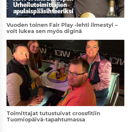
Vuoden toinen Fair Play -lehti ilmestyi –
voit lukea sen myös diginä
Toimittajat tutustuivat crossfitiin
Tuomiopäivä-tapahtumassa