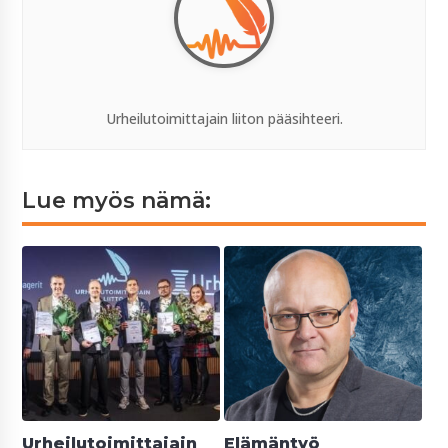
Urheilutoimittajain liiton pääsihteeri.
Lue myös nämä:
Urheilutoimittajain
Elämäntyö