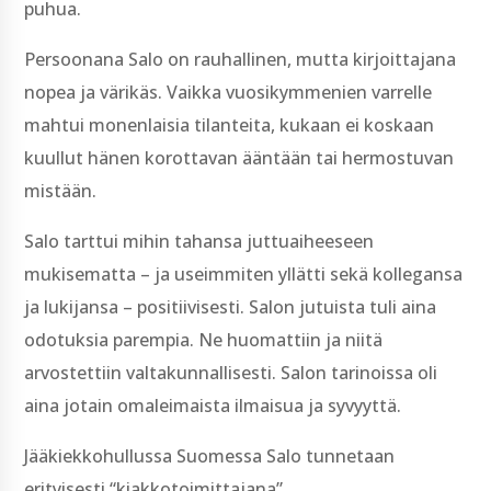
puhua.
Persoonana Salo on rauhallinen, mutta kirjoittajana
nopea ja värikäs. Vaikka vuosikymmenien varrelle
mahtui monenlaisia tilanteita, kukaan ei koskaan
kuullut hänen korottavan ääntään tai hermostuvan
mistään.
Salo tarttui mihin tahansa juttuaiheeseen
mukisematta – ja useimmiten yllätti sekä kollegansa
ja lukijansa – positiivisesti. Salon jutuista tuli aina
odotuksia parempia. Ne huomattiin ja niitä
arvostettiin valtakunnallisesti. Salon tarinoissa oli
aina jotain omaleimaista ilmaisua ja syvyyttä.
Jääkiekkohullussa Suomessa Salo tunnetaan
erityisesti “kiakkotoimittajana”.