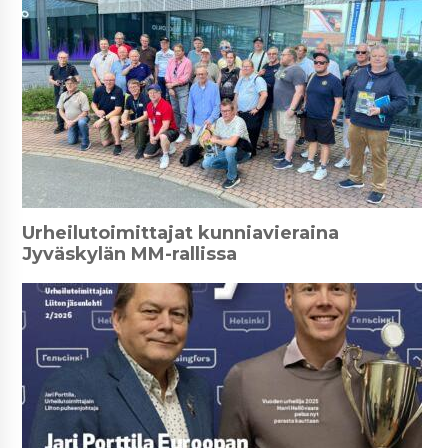
Urheilutoimittajat kunniavieraina
Jyväskylän MM-rallissa