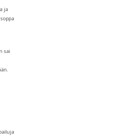
a ja
gsoppa
n sai
ään.
pailuja