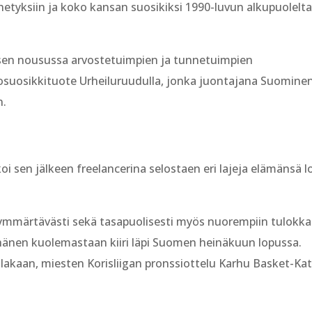
tyksiin ja koko kansan suosikiksi 1990-luvun alkupuolelta
misen nousussa arvostetuimpien ja tunnetuimpien
tosuosikkituote Urheiluruudulla, jonka juontajana Suomine
n.
oi sen jälkeen freelancerina selostaen eri lajeja elämänsä 
mmärtävästi sekä tasapuolisesti myös nuorempiin tulokkai
 hänen kuolemastaan kiiri läpi Suomen heinäkuun lopussa.
llakaan, miesten Korisliigan pronssiottelu Karhu Basket-Ka