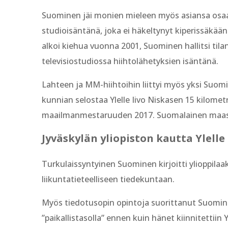
Suominen jäi monien mieleen myös asiansa osaav
studioisäntänä, joka ei häkeltynyt kiperissäkä
alkoi kiehua vuonna 2001, Suominen hallitsi ti
televisiostudiossa hiihtolähetyksien isäntänä.
Lahteen ja MM-hiihtoihin liittyi myös yksi Suom
kunnian selostaa Ylelle Iivo Niskasen 15 kilometr
maailmanmestaruuden 2017. Suomalainen maasto
Jyväskylän yliopiston kautta Ylelle
Turkulaissyntyinen Suominen kirjoitti ylioppilaa
liikuntatieteelliseen tiedekuntaan.
Myös tiedotusopin opintoja suorittanut Suomine
”paikallistasolla” ennen kuin hänet kiinnitettiin 