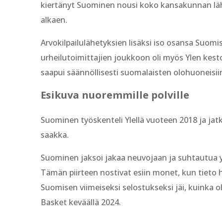
kiertänyt Suominen nousi koko kansakunnan lähe
alkaen.
Arvokilpailulähetyksien lisäksi iso osansa Suo
urheilutoimittajien joukkoon oli myös Ylen kes
saapui säännöllisesti suomalaisten olohuoneisii
Esikuva nuoremmille polville
Suominen työskenteli Ylellä vuoteen 2018 ja jatk
saakka.
Suominen jaksoi jakaa neuvojaan ja suhtautua y
Tämän piirteen nostivat esiin monet, kun tieto
Suomisen viimeiseksi selostukseksi jäi, kuinka o
Basket keväällä 2024.