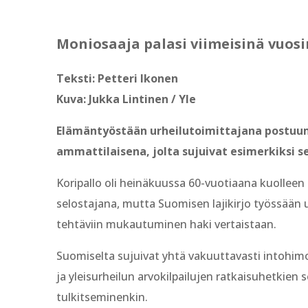
Moniosaaja palasi viimeisinä vuosi
Teksti: Petteri Ikonen
Kuva: Jukka Lintinen / Yle
Elämäntyöstään urheilutoimittajana postuumi
ammattilaisena, jolta sujuivat esimerkiksi sel
Koripallo oli heinäkuussa 60-vuotiaana kuolleen
selostajana, mutta Suomisen lajikirjo työssään ur
tehtäviin mukautuminen haki vertaistaan.
Suomiselta sujuivat yhtä vakuuttavasti intohim
ja yleisurheilun arvokilpailujen ratkaisuhetkien s
tulkitseminenkin.