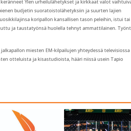
 keränneet Ylen urheilulähetykset ja kirkkaat valot vaihtuiv
pienen budjetin suoratoistolähetyksiin ja suurten lajien
uosikkilajinsa koripallon kansallisen tason peleihin, istui tai
tuttu ja taustatyönsä huolella tehnyt ammattilainen. Työnt
n jalkapallon miesten EM-kilpailujen yhteydessä televisiossa
 otteluista ja kisastudioista, hääri niissä usein Tapio