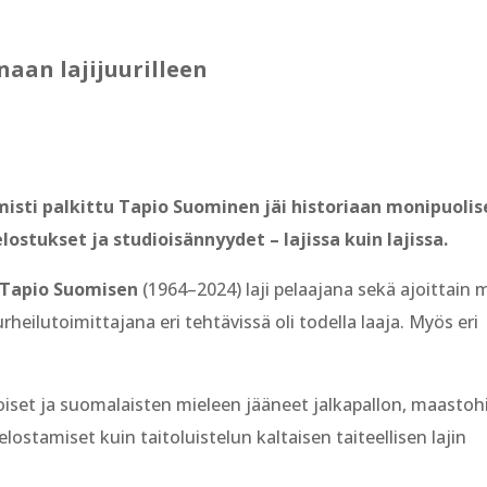
naan lajijuurilleen
sti palkittu Tapio Suominen jäi historiaan monipuoli
ostukset ja studioisännyydet – lajissa kuin lajissa.
Tapio Suomisen
(1964–2024) laji pelaajana sekä ajoittain 
heilutoimittajana eri tehtävissä oli todella laaja. Myös eri
oiset ja suomalaisten mieleen jääneet jalkapallon, maastoh
elostamiset kuin taitoluistelun kaltaisen taiteellisen lajin