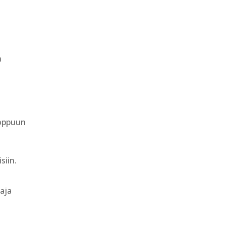
n
loppuun
siin.
taja