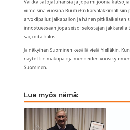
Vaikka satojatuhansia ja jopa miljoonia katsojia
viimeisinä vuosina Ruutu+:n karvalakkimallisiin 
arvokilpailut jalkapallon ja hänen pitkäaikaisen s
innostuessaan jopa seisoi selostajan jakkaralla 
sai, mitä halusi.
Ja näkyihän Suominen kesällä vielä Ylelläkin. Ku
näytettiin makupaloja menneiden vuosikymmenten
Suominen.
Lue myös nämä: