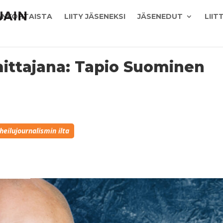
ANKOHTAISTA
LIITY JÄSENEKSI
JÄSENEDUT
LIIT
ittajana: Tapio Suominen
heilujournalismin ilta