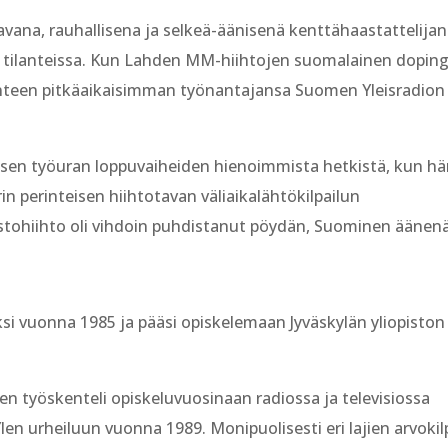
ana, rauhallisena ja selkeä-äänisenä kenttähaastattelijan
än tilanteissa. Kun Lahden MM-hiihtojen suomalainen dopin
lanteen pitkäaikaisimman työnantajansa Suomen Yleisradion
isen työuran loppuvaiheiden hienoimmista hetkistä, kun hä
in perinteisen hiihtotavan väliaikalähtökilpailun
hiihto oli vihdoin puhdistanut pöydän, Suominen äänen
ksi vuonna 1985 ja pääsi opiskelemaan Jyväskylän yliopiston
n työskenteli opiskeluvuosinaan radiossa ja televisiossa
Ylen urheiluun vuonna 1989. Monipuolisesti eri lajien arvokil