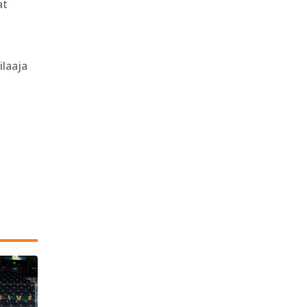
at
ilaaja