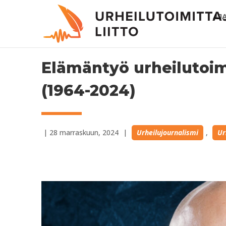
AJ
Elämäntyö urheilutoim
(1964-2024)
 | 
28 marraskuun, 2024
 | 
Urheilujournalismi
, 
Ur