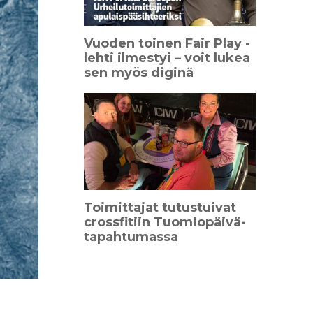
Vuoden toinen Fair Play -
lehti ilmestyi – voit lukea
sen myös diginä
Toimittajat tutustuivat
crossfitiin Tuomiopäivä-
tapahtumassa