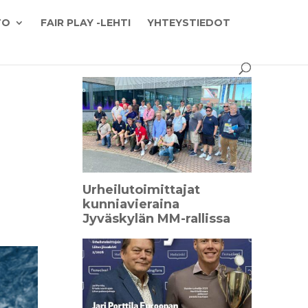
TO
FAIR PLAY -LEHTI
YHTEYSTIEDOT
Urheilutoimittajat
kunniavieraina
Jyväskylän MM-rallissa