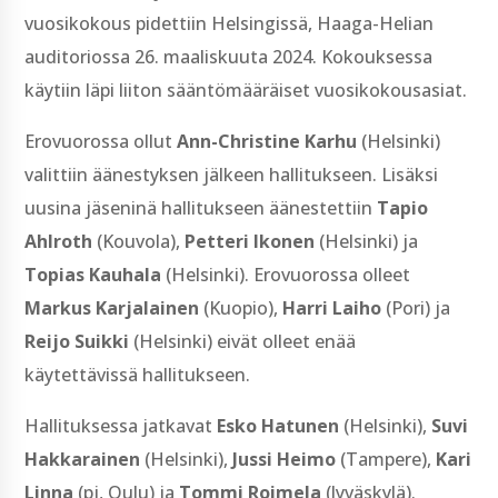
vuosikokous pidettiin Helsingissä, Haaga-Helian
auditoriossa 26. maaliskuuta 2024. Kokouksessa
käytiin läpi liiton sääntömääräiset vuosikokousasiat.
Erovuorossa ollut
Ann-Christine Karhu
(Helsinki)
valittiin äänestyksen jälkeen hallitukseen. Lisäksi
uusina jäseninä hallitukseen äänestettiin
Tapio
Ahlroth
(Kouvola),
Petteri Ikonen
(Helsinki) ja
Topias Kauhala
(Helsinki). Erovuorossa olleet
Markus Karjalainen
(Kuopio),
Harri Laiho
(Pori) ja
Reijo Suikki
(Helsinki) eivät olleet enää
käytettävissä hallitukseen.
Hallituksessa jatkavat
Esko Hatunen
(Helsinki),
Suvi
Hakkarainen
(Helsinki),
Jussi Heimo
(Tampere),
Kari
Linna
(pj, Oulu) ja
Tommi Roimela
(Jyväskylä).