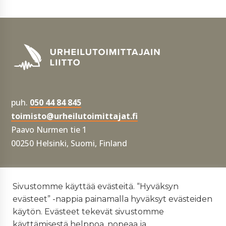
puh.
050 44 84 845
toimisto@urheilutoimittajat.fi
Paavo Nurmen tie 1
00250 Helsinki, Suomi, Finland
Tietosuojaseloste
Sivustomme käyttää evästeitä. “Hyväksyn
evästeet” -nappia painamalla hyväksyt evästeiden
Yhdenvertaisuus- ja tasa-arvosuunnitelma
käytön. Evästeet tekevät sivustomme
käyttämisestä helppoa, nopeaa ja