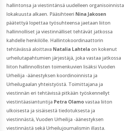
hallintonsa ja viestintänsä uudelleen organisoinnista
lokakuusta alkaen. Pääsihteeri
Nina Jakosen
päätettyä lopettaa työsuhteensa jaetaan liiton
hallinnolliset ja viestinnälliset tehtävät jatkossa
kahdelle henkilölle. Hallintokoordinaattorin
tehtävässä aloittava
Natalia Lahtela
on kokenut
urheilutapahtumien järjestäjä, joka vastaa jatkossa
liiton hallinnollisten toimenkuvien lisäksi Vuoden
Urheilija -äänestyksen koordinoinnista ja
Urheilugaalan yhteistyöstä. Toimittajana ja
viestinnän eri tehtävissä pitkään työskennellyt
viestintäasiantuntija
Petra Olamo
vastaa liiton
ulkoisesta ja sisäisestä tiedotuksesta ja
viestinnästä, Vuoden Urheilija -äänestyksen
viestinnästä sekä Urheilujournalismin illasta.