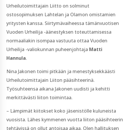
Urheilutoimittajain Liitto on solminut
ostosopimuksen Lahtelan ja Olamon omistamien
yritysten kanssa. Siirtymävaiheessa tämänvuotisen
Vuoden Urheilija -äänestyksen toteuttamisessa
normaaliakin isompaa vastuuta ottaa Vuoden
Urheilija -valiokunnan puheenjohtaja
Matti
Hannula
.
Nina Jakonen toimi pitkään ja menestyksekkäästi
Urheilutoimittajain Liiton pääsihteerinä.
Työsuhteensa aikana Jakonen uudisti ja kehitti
merkittävästi liiton toimintaa.
– Lämpimät kiitokset koko jäsenistölle kuluneista
vuosista. Lähes kymmenen vuotta liiton pääsihteerin
tehtävissä on ollut antoisaa aikaa. Olen hallituksen