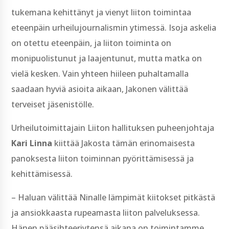
tukemana kehittänyt ja vienyt liiton toimintaa
eteenpäin urheilujournalismin ytimessä. Isoja askelia
on otettu eteenpäin, ja liiton toiminta on
monipuolistunut ja laajentunut, mutta matka on
vielä kesken. Vain yhteen hiileen puhaltamalla
saadaan hyviä asioita aikaan, Jakonen välittää
terveiset jäsenistölle.
Urheilutoimittajain Liiton hallituksen puheenjohtaja
Kari Linna
kiittää Jakosta tämän erinomaisesta
panoksesta liiton toiminnan pyörittämisessä ja
kehittämisessä.
– Haluan välittää Ninalle lämpimät kiitokset pitkästä
ja ansiokkaasta rupeamasta liiton palveluksessa.
Hänen pääsihteeriytensä aikana on toimintamme