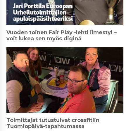
Vuoden toinen Fair Play -lehti ilmestyi –
voit lukea sen myös diginä
Toimittajat tutustuivat crossfitiin
Tuomiopäivä-tapahtumassa