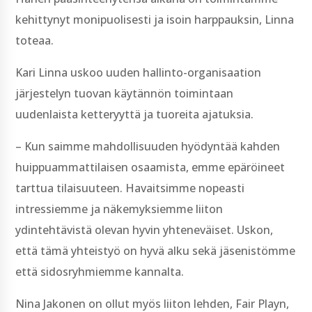
kehittynyt monipuolisesti ja isoin harppauksin, Linna
toteaa.
Kari Linna uskoo uuden hallinto-organisaation
järjestelyn tuovan käytännön toimintaan
uudenlaista ketteryyttä ja tuoreita ajatuksia.
– Kun saimme mahdollisuuden hyödyntää kahden
huippuammattilaisen osaamista, emme epäröineet
tarttua tilaisuuteen. Havaitsimme nopeasti
intressiemme ja näkemyksiemme liiton
ydintehtävistä olevan hyvin yhteneväiset. Uskon,
että tämä yhteistyö on hyvä alku sekä jäsenistömme
että sidosryhmiemme kannalta.
Nina Jakonen on ollut myös liiton lehden, Fair Playn,