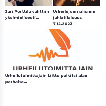
Jari Porttila valittiin
Urheilujournalismin
yksimielisesti…
juhlatilaisuus
7.12.2023
Urheilutoimittajain Liitto palkitsi alan
parhaita…