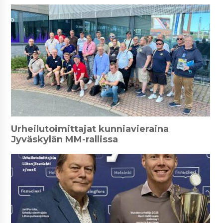
Urheilutoimittajat kunniavieraina
Jyväskylän MM-rallissa