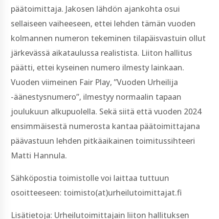
päätoimittaja. Jakosen lähdön ajankohta osui
sellaiseen vaiheeseen, ettei lehden tämän vuoden
kolmannen numeron tekeminen tilapäisvastuin ollut
järkevässä aikataulussa realistista. Liiton hallitus
päätti, ettei kyseinen numero ilmesty lainkaan.
Vuoden viimeinen Fair Play, ”Vuoden Urheilija
-äänestysnumero”, ilmestyy normaalin tapaan
joulukuun alkupuolella. Sekä siitä että vuoden 2024
ensimmäisestä numerosta kantaa päätoimittajana
päävastuun lehden pitkäaikainen toimitussihteeri
Matti Hannula.
Sähköpostia toimistolle voi laittaa tuttuun
osoitteeseen: toimisto(at)urheilutoimittajat.fi
Lisätietoja: Urheilutoimittajain liiton hallituksen