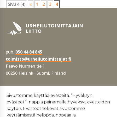
Sivu 4 (4)
«
1
2
3
4
puh.
050 44 84 845
toimisto@urheilutoimittajat.fi
Paavo Nurmen tie 1
00250 Helsinki, Suomi, Finland
Tietosuojaseloste
Sivustomme käyttää evästeitä. “Hyväksyn
evästeet” -nappia painamalla hyväksyt evästeiden
Yhdenvertaisuus- ja tasa-arvosuunnitelma
käytön. Evästeet tekevät sivustomme
käyttämisestä helppoa, nopeaa ja