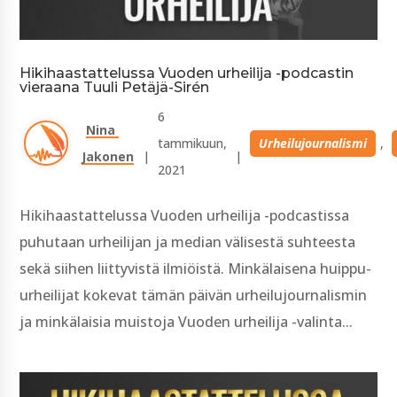
Hikihaastattelussa Vuoden urheilija -podcastin
vieraana Tuuli Petäjä-Sirén
6 
Nina 
tammikuun, 
Urheilujournalismi
, 
Jakonen
| 
| 
2021
Hikihaastattelussa Vuoden urheilija -podcastissa
puhutaan urheilijan ja median välisestä suhteesta
sekä siihen liittyvistä ilmiöistä. Minkälaisena huippu-
urheilijat kokevat tämän päivän urheilujournalismin
ja minkälaisia muistoja Vuoden urheilija -valinta...