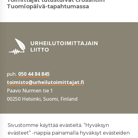
Toimittajat tutustuivat crossfitiin
Tuomiopäivä-tapahtumassa
puh.
050 44 84 845
toimisto@urheilutoimittajat.fi
Paavo Nurmen tie 1
00250 Helsinki, Suomi, Finland
Tietosuojaseloste
Sivustomme käyttää evästeitä. “Hyväksyn
evästeet” -nappia painamalla hyväksyt evästeiden
Yhdenvertaisuus- ja tasa-arvosuunnitelma