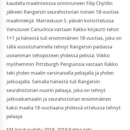
kaudella maalinteossa onnistuneen Filip Chytilin
jälkeen Rangersin seurahistorian toinen 18-vuotias
maalintekijä. Marraskuun 5. päivän kotiottelussa
Vancouver Canucksia vastaan Kakko kirjautti tehot
1+1 ja hänestä tuli ensimmäinen 18-vuotias, joka on
tällä vuosituhannella tehnyt Rangersin paidassa
useamman tehopisteen yhdessä pelissä. Viikko
myöhemmin Pittsburgh Penguinsia vastaan Kakko
teki yhden maalin varsinaisella peliajalla ja yhden
jatkoajalla. Samalla hänestä tuli Rangersin
seurahistorian nuorin pelaaja, joka on tehnyt
jatkoaikamaalin ja seurahistorian ensimmäinen
kaksi maalia 18-vuotiaana yhdessä ottelussa tehnyt
pelaaja.
SM-liigakaudella 2018–2019 Kakko teki