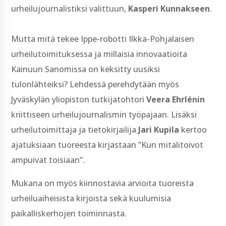
urheilujournalistiksi valittuun,
Kasperi Kunnakseen
.
Mutta mitä tekee Ippe-robotti Ilkka-Pohjalaisen
urheilutoimituksessa ja millaisia innovaatioita
Kainuun Sanomissa on keksitty uusiksi
tulonlähteiksi? Lehdessä perehdytään myös
Jyväskylän yliopiston tutkijatohtori
Veera Ehrlénin
kriittiseen urheilujournalismin työpajaan. Lisäksi
urheilutoimittaja ja tietokirjailija
Jari Kupila
kertoo
ajatuksiaan tuoreesta kirjastaan ”Kun mitalitoivot
ampuivat toisiaan”.
Mukana on myös kiinnostavia arvioita tuoreista
urheiluaiheisista kirjoista sekä kuulumisia
paikalliskerhojen toiminnasta.