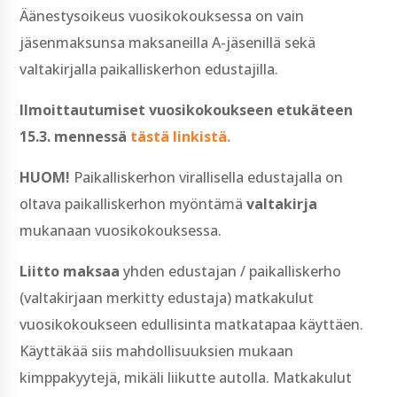
Äänestysoikeus vuosikokouksessa on vain
jäsenmaksunsa maksaneilla A-jäsenillä sekä
valtakirjalla paikalliskerhon edustajilla.
Ilmoittautumiset vuosikokoukseen etukäteen
15.3. mennessä
tästä linkistä.
HUOM!
Paikalliskerhon virallisella edustajalla on
oltava paikalliskerhon myöntämä
valtakirja
mukanaan vuosikokouksessa.
Liitto maksaa
yhden edustajan / paikalliskerho
(valtakirjaan merkitty edustaja) matkakulut
vuosikokoukseen edullisinta matkatapaa käyttäen.
Käyttäkää siis mahdollisuuksien mukaan
kimppakyytejä, mikäli liikutte autolla. Matkakulut