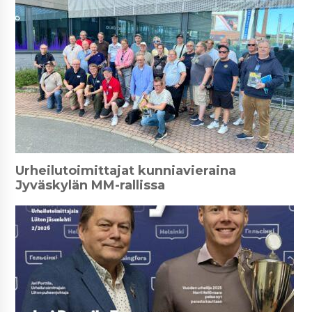
Urheilutoimittajat kunniavieraina
Jyväskylän MM-rallissa