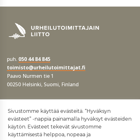
puh.
050 44 84 845
toimisto@urheilutoimittajat.fi
Paavo Nurmen tie 1
00250 Helsinki, Suomi, Finland
Tietosuojaseloste
Sivustomme käyttää evästeitä. “Hyväksyn
evästeet” -nappia painamalla hyväksyt evästeiden
Yhdenvertaisuus- ja tasa-arvosuunnitelma
käytön. Evästeet tekevät sivustomme
käyttämisestä helppoa, nopeaa ja