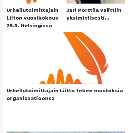
Urheilutoimittajain
Jari Porttila valittiin
Liiton vuosikokous
yksimielisesti…
25.3. Helsingissä
Urheilutoimittajain Liitto tekee muutoksia
organisaatioonsa