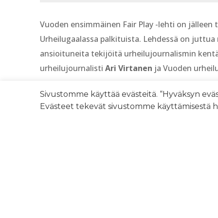
Vuoden ensimmäinen Fair Play -lehti on jälleen 
Urheilugaalassa palkituista. Lehdessä on juttua m
ansioituneita tekijöitä urheilujournalismin ken
urheilujournalisti
Ari Virtanen
ja Vuoden urheilu
Paikallislehtikierroksella tutustutaan tällä kert
Sivustomme käyttää evästeitä. “Hyväksyn eväs
Kotuksen kanssa sekä useita kirja-arvioita.
Evästeet tekevät sivustomme käyttämisestä hel
Lue myös nämä: