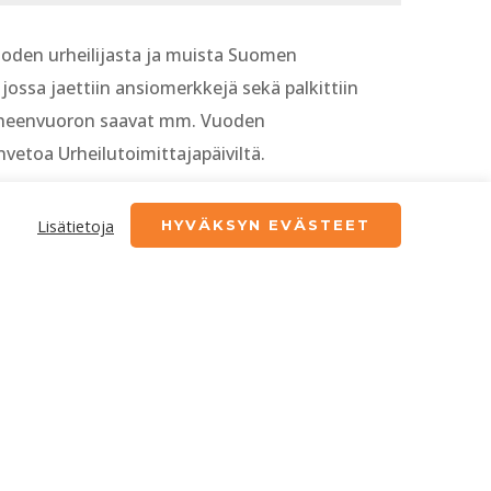
uoden urheilijasta ja muista Suomen
 jossa jaettiin ansiomerkkejä sekä palkittiin
n puheenvuoron saavat mm. Vuoden
nvetoa Urheilutoimittajapäiviltä.
myös Kieli pelittämään -palsta yhteistyössä
Lisätietoja
HYVÄKSYN EVÄSTEET
ir Play 1/2025