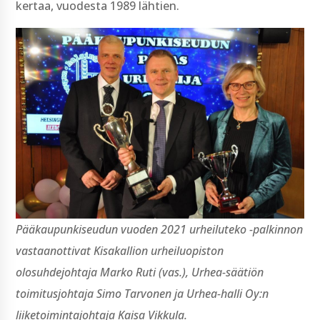
kertaa, vuodesta 1989 lähtien.
Pääkaupunkiseudun vuoden 2021 urheiluteko -palkinnon
vastaanottivat Kisakallion urheiluopiston
olosuhdejohtaja Marko Ruti (vas.), Urhea-säätiön
toimitusjohtaja Simo Tarvonen ja Urhea-halli Oy:n
liiketoimintajohtaja Kaisa Vikkula.