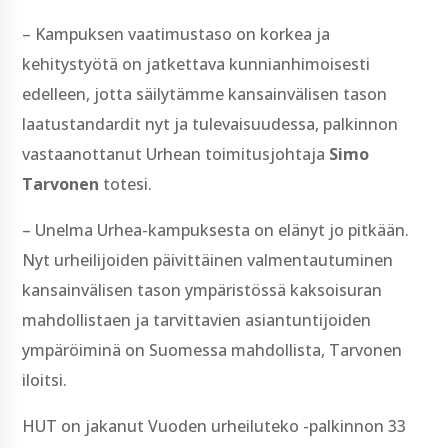
– Kampuksen vaatimustaso on korkea ja
kehitystyötä on jatkettava kunnianhimoisesti
edelleen, jotta säilytämme kansainvälisen tason
laatustandardit nyt ja tulevaisuudessa, palkinnon
vastaanottanut Urhean toimitusjohtaja
Simo
Tarvonen
totesi.
– Unelma Urhea-kampuksesta on elänyt jo pitkään.
Nyt urheilijoiden päivittäinen valmentautuminen
kansainvälisen tason ympäristössä kaksoisuran
mahdollistaen ja tarvittavien asiantuntijoiden
ympäröiminä on Suomessa mahdollista, Tarvonen
iloitsi.
HUT on jakanut Vuoden urheiluteko -palkinnon 33