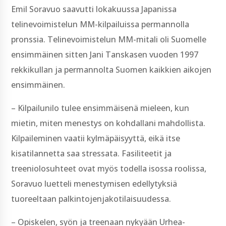
Emil Soravuo saavutti lokakuussa Japanissa
telinevoimistelun MM-kilpailuissa permannolla
pronssia. Telinevoimistelun MM-mitali oli Suomelle
ensimmäinen sitten Jani Tanskasen vuoden 1997
rekkikullan ja permannolta Suomen kaikkien aikojen
ensimmäinen.
– Kilpailunilo tulee ensimmäisenä mieleen, kun
mietin, miten menestys on kohdallani mahdollista.
Kilpaileminen vaatii kylmäpäisyyttä, eikä itse
kisatilannetta saa stressata. Fasiliteetit ja
treeniolosuhteet ovat myös todella isossa roolissa,
Soravuo luetteli menestymisen edellytyksiä
tuoreeltaan palkintojenjakotilaisuudessa.
– Opiskelen, syön ja treenaan nykyään Urhea-