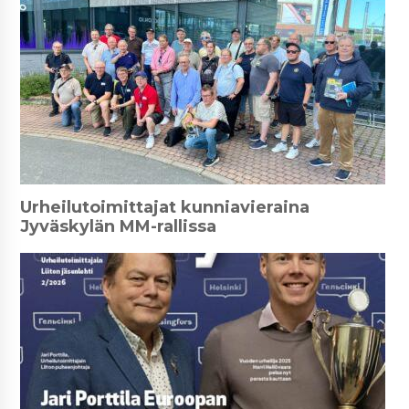
Urheilutoimittajat kunniavieraina
Jyväskylän MM-rallissa