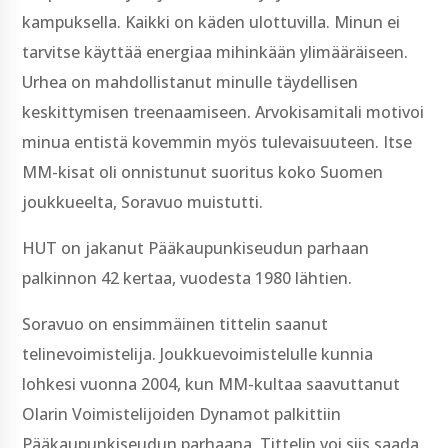
kampuksella. Kaikki on käden ulottuvilla. Minun ei
tarvitse käyttää energiaa mihinkään ylimääräiseen.
Urhea on mahdollistanut minulle täydellisen
keskittymisen treenaamiseen. Arvokisamitali motivoi
minua entistä kovemmin myös tulevaisuuteen. Itse
MM-kisat oli onnistunut suoritus koko Suomen
joukkueelta, Soravuo muistutti.
HUT on jakanut Pääkaupunkiseudun parhaan
palkinnon 42 kertaa, vuodesta 1980 lähtien.
Soravuo on ensimmäinen tittelin saanut
telinevoimistelija. Joukkuevoimistelulle kunnia
lohkesi vuonna 2004, kun MM-kultaa saavuttanut
Olarin Voimistelijoiden Dynamot palkittiin
Pääkaupunkiseudun parhaana. Tittelin voi siis saada