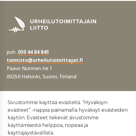
puh.
050 44 84 845
toimisto@urheilutoimittajat.fi
Paavo Nurmen tie 1
00250 Helsinki, Suomi, Finland
Tietosuojaseloste
Sivustomme käyttää evästeitä. “Hyväksyn
evästeet” -nappia painamalla hyväksyt evästeiden
Yhdenvertaisuus- ja tasa-arvosuunnitelma
käytön. Evästeet tekevät sivustomme
käyttämisestä helppoa, nopeaa ja
käyttäjäystävällistä.