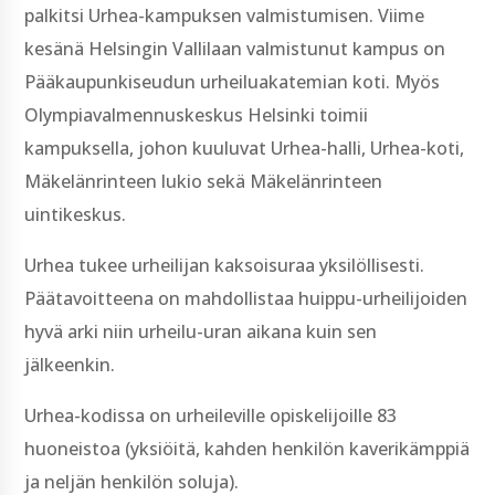
palkitsi Urhea-kampuksen valmistumisen. Viime
kesänä Helsingin Vallilaan valmistunut kampus on
Pääkaupunkiseudun urheiluakatemian koti. Myös
Olympiavalmennuskeskus Helsinki toimii
kampuksella, johon kuuluvat Urhea-halli, Urhea-koti,
Mäkelänrinteen lukio sekä Mäkelänrinteen
uintikeskus.
Urhea tukee urheilijan kaksoisuraa yksilöllisesti.
Päätavoitteena on mahdollistaa huippu-urheilijoiden
hyvä arki niin urheilu-uran aikana kuin sen
jälkeenkin.
Urhea-kodissa on urheileville opiskelijoille 83
huoneistoa (yksiöitä, kahden henkilön kaverikämppiä
ja neljän henkilön soluja).