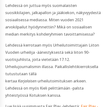
Lehdessä on juttua myös suomalaisten
suosikkilajien, jalkapallon ja jääkiekon, näkyvyydestä
sosiaalisessa mediassa. Miten vuoden 2021
arvokilpailut hyödynnettiin? Mikä on sosiaalisen
median merkitys kohderyhmien tavoittamisessa?
Lehdessä kerrotaan myös Urheilutoimittajain Liiton
Vuoden urheilija -äänestyksestä sekä liiton 90-
vuotisjuhlista, joita vietetään 17.12.
Urheilujournalismin illassa. Paikallislehtikierroksella
tutustutaan tällä
kertaa
Karjalaisen
urheilutoimituksen arkeen.
Lehdessä on myös Kieli pelittämään -palsta
yhteistyössä Kotuksen kanssa.
Lue lisää uusimmasta Fair Play -lehdestä:
Fair Play -