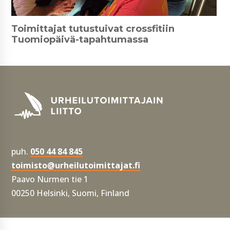
Toimittajat tutustuivat crossfitiin
Tuomiopäivä-tapahtumassa
puh.
050 44 84 845
toimisto@urheilutoimittajat.fi
Paavo Nurmen tie 1
00250 Helsinki, Suomi, Finland